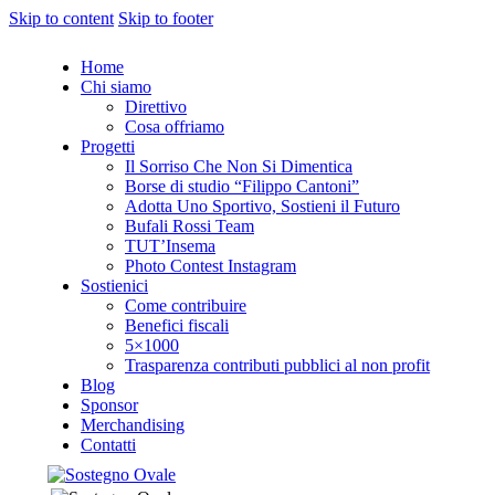
Skip to content
Skip to footer
Home
Chi siamo
Direttivo
Cosa offriamo
Progetti
Il Sorriso Che Non Si Dimentica
Borse di studio “Filippo Cantoni”
Adotta Uno Sportivo, Sostieni il Futuro
Bufali Rossi Team
TUT’Insema
Photo Contest Instagram
Sostienici
Come contribuire
Benefici fiscali
5×1000
Trasparenza contributi pubblici al non profit
Blog
Sponsor
Merchandising
Contatti