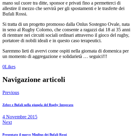
mano sul cuore tra ditte, sponsor e privati fino a permetterci di
allestire il mezzo che servirà per gl
i spostamenti e le trasferte dei
Bufali Rossi.
Si tratta di un progetto promosso dalla Onlus Sostegno Ovale, nata
in seno al Rugby Colorno, che consente a ragazzi dai 18 ai 35 anni
di rientrare nei circuiti sociali ordinari attraverso il gioco del rugby,
portatore di nobili ideali e in questo caso terapeutici.
Saremmo lieti di avervi come ospiti nella giornata di domenica per
un momento di aggregazione e solidarietà … seguici!!!
0
Likes
Navigazione articoli
Previous
Zebre e Bufali nella giungla del Rugby Integrato
4 Novembre 2015
Next
Presentato il nuovo Minibus dei Bufali Rossi