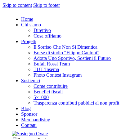
Skip to content
Skip to footer
Home
Chi siamo
Direttivo
Cosa offriamo
Progetti
Il Sorriso Che Non Si Dimentica
Borse di studio “Filippo Cantoni”
Adotta Uno Sportivo, Sostieni il Futuro
Bufali Rossi Team
TUT’Insema
Photo Contest Instagram
Sostienici
Come contribuire
Benefici fiscali
5×1000
Trasparenza contributi pubblici al non profit
Blog
Sponsor
Merchandising
Contatti