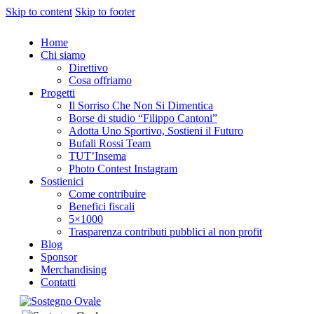
Skip to content
Skip to footer
Home
Chi siamo
Direttivo
Cosa offriamo
Progetti
Il Sorriso Che Non Si Dimentica
Borse di studio “Filippo Cantoni”
Adotta Uno Sportivo, Sostieni il Futuro
Bufali Rossi Team
TUT’Insema
Photo Contest Instagram
Sostienici
Come contribuire
Benefici fiscali
5×1000
Trasparenza contributi pubblici al non profit
Blog
Sponsor
Merchandising
Contatti